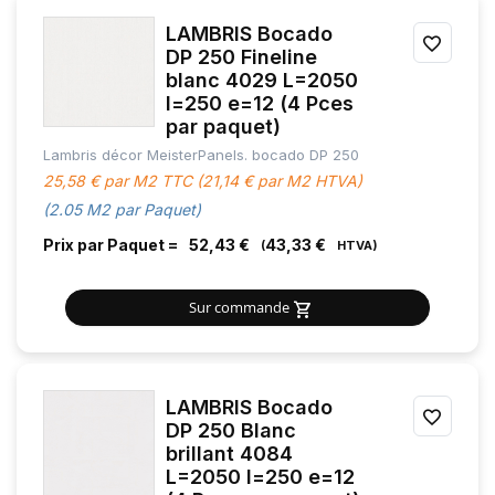
LAMBRIS Bocado
AJOU
DP 250 Fineline
blanc 4029 L=2050
À
l=250 e=12 (4 Pces
MES
par paquet)
Lambris décor MeisterPanels. bocado DP 250
FAVOR
25,58 € par M2 TTC (21,14 € par M2 HTVA)
(2.05 M2 par Paquet)
Prix par Paquet =
52,43 €
43,33 €
Sur commande
LAMBRIS Bocado
AJOU
DP 250 Blanc
brillant 4084
À
L=2050 l=250 e=12
MES