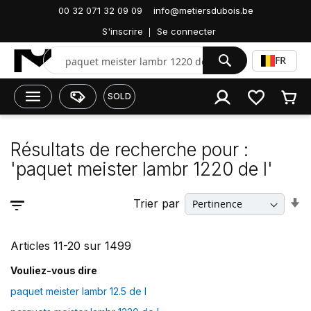
Accueil
00 32 071 32 09 09
info@metiersdubois.be
Résultats de recherche pour : 'paquet meister lambr
S'inscrire
Se connecter
1220 de l'
Chercher
FR
SOLD
Résultats de recherche pour :
'paquet meister lambr 1220 de l'
P
Trier par
rer
o
r
cr
Articles
11
-
20
sur
1499
Vouliez-vous dire
paquet meister lambr 12.5 de l