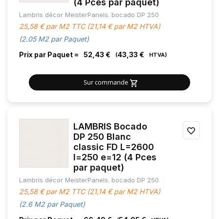
(4 Pces par paquet)
Lambris décor MeisterPanels. bocado DP 250
FAVOR
25,58 € par M2 TTC (21,14 € par M2 HTVA)
(2.05 M2 par Paquet)
Prix par Paquet =
52,43 €
43,33 €
Sur commande
LAMBRIS Bocado
AJOU
DP 250 Blanc
classic FD L=2600
À
l=250 e=12 (4 Pces
MES
par paquet)
Lambris décor MeisterPanels. bocado DP 250
FAVOR
25,58 € par M2 TTC (21,14 € par M2 HTVA)
(2.6 M2 par Paquet)