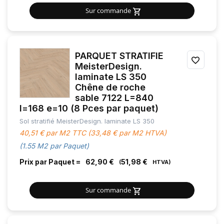
Sur commande
PARQUET STRATIFIE
AJOU
MeisterDesign.
laminate LS 350
À
Chêne de roche
MES
sable 7122 L=840
l=168 e=10 (8 Pces par paquet)
FAVOR
Sol stratifié MeisterDesign. laminate LS 350
40,51 € par M2 TTC (33,48 € par M2 HTVA)
(1.55 M2 par Paquet)
Prix par Paquet =
62,90 €
51,98 €
Sur commande