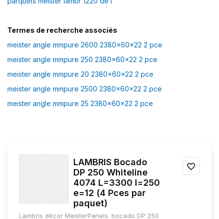
parquets meister lambr 1220 de l
Termes de recherche associés
meister angle mmpure 2600 2380x60x22 2 pce
meister angle mmpure 250 2380x60x22 2 pce
meister angle mmpure 20 2380x60x22 2 pce
meister angle mmpure 2500 2380x60x22 2 pce
meister angle mmpure 25 2380x60x22 2 pce
LAMBRIS Bocado
AJOU
DP 250 Whiteline
4074 L=3300 l=250
À
e=12 (4 Pces par
MES
paquet)
Lambris décor MeisterPanels. bocado DP 250
FAVOR