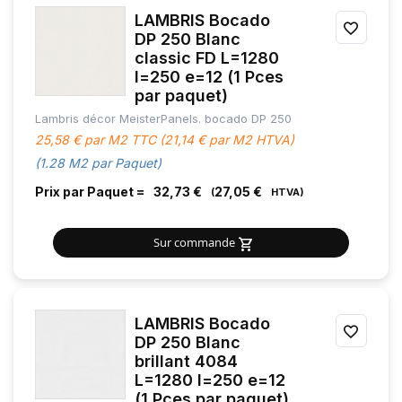
LAMBRIS Bocado
AJOU
DP 250 Blanc
classic FD L=1280
À
l=250 e=12 (1 Pces
MES
par paquet)
Lambris décor MeisterPanels. bocado DP 250
FAVOR
25,58 € par M2 TTC (21,14 € par M2 HTVA)
(1.28 M2 par Paquet)
Prix par Paquet =
32,73 €
27,05 €
Sur commande
LAMBRIS Bocado
AJOU
DP 250 Blanc
brillant 4084
À
L=1280 l=250 e=12
MES
(1 Pces par paquet)