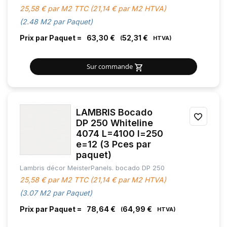
25,58 € par M2 TTC (21,14 € par M2 HTVA)
(2.48 M2 par Paquet)
Prix par Paquet =
63,30 €
52,31 €
Sur commande
LAMBRIS Bocado
AJOU
DP 250 Whiteline
4074 L=4100 l=250
À
e=12 (3 Pces par
MES
paquet)
Lambris décor MeisterPanels. bocado DP 250
FAVOR
25,58 € par M2 TTC (21,14 € par M2 HTVA)
(3.07 M2 par Paquet)
Prix par Paquet =
78,64 €
64,99 €