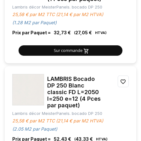
Lambris décor MeisterPanels. bocado DP 250
FAVOR
25,58 € par M2 TTC (21,14 € par M2 HTVA)
(1.28 M2 par Paquet)
Prix par Paquet =
32,73 €
27,05 €
Sur commande
LAMBRIS Bocado
AJOU
DP 250 Blanc
classic FD L=2050
À
l=250 e=12 (4 Pces
MES
par paquet)
Lambris décor MeisterPanels. bocado DP 250
FAVOR
25,58 € par M2 TTC (21,14 € par M2 HTVA)
(2.05 M2 par Paquet)
Prix par Paquet =
52,43 €
43,33 €