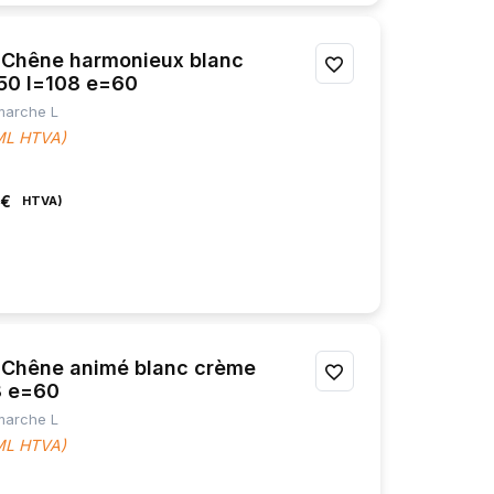
Chêne harmonieux blanc
AJOUTER
150 l=108 e=60
À
 marche L
 ML HTVA)
MES
FAVORIS
 €
Chêne animé blanc crème
AJOUTER
8 e=60
À
 marche L
 ML HTVA)
MES
FAVORIS