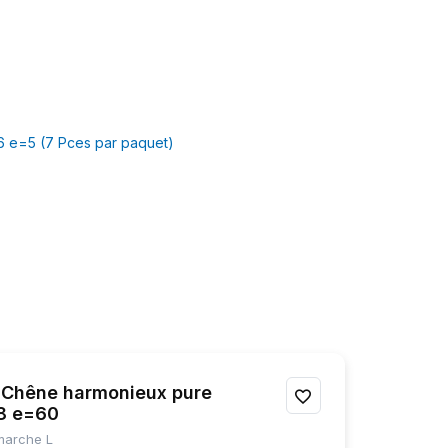
 e=5 (7 Pces par paquet)
Chêne harmonieux pure
AJOUTER
08 e=60
À
 marche L