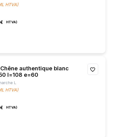
 ML HTVA)
MES
FAVORIS
 €
hêne authentique blanc
AJOUTER
150 l=108 e=60
À
 marche L
 ML HTVA)
MES
FAVORIS
 €