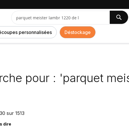
arquet meister lambr 1220 de l'
Che
Chercher
écoupes personnalisées
Déstockage
rche pour : 'parquet mei
30
sur
1513
s dire