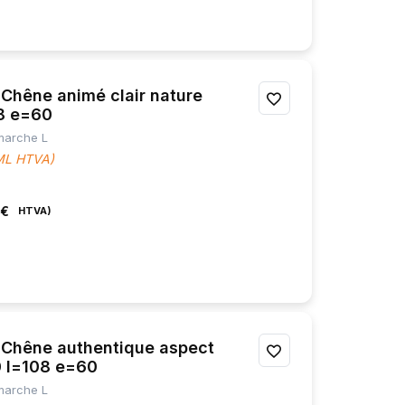
hêne animé clair nature
AJOUTER
08 e=60
À
 marche L
 ML HTVA)
MES
FAVORIS
 €
hêne authentique aspect
AJOUTER
0 l=108 e=60
À
 marche L