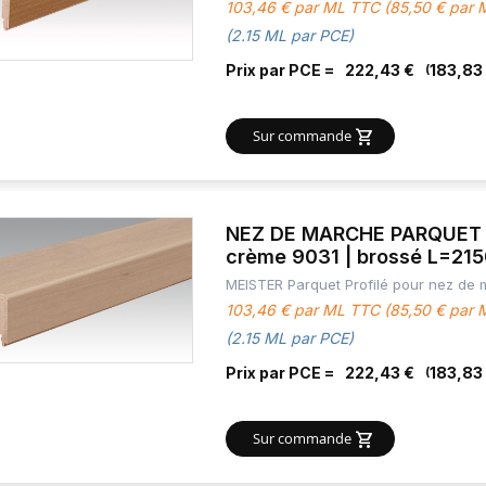
103,46 € par ML TTC (85,50 € par
(2.15 ML par PCE)
Prix par PCE =
222,43 €
183,83
Sur commande
NEZ DE MARCHE PARQUET C
crème 9031 | brossé L=21
MEISTER Parquet Profilé pour nez de
103,46 € par ML TTC (85,50 € par
(2.15 ML par PCE)
Prix par PCE =
222,43 €
183,83
Sur commande