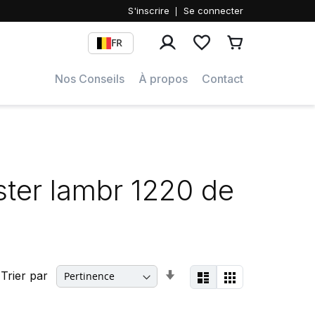
S'inscrire
Se connecter
rcher
FR
Nos Conseils
À propos
Contact
ster lambr 1220 de
Afficher
Par
Trier par
Liste
Grille
en
ordre
croissant