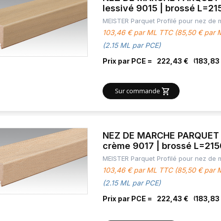
lessivé 9015 | brossé L=2
MEISTER Parquet Profilé pour nez de
103,46 € par ML TTC (85,50 € par
(2.15 ML par PCE)
Prix par PCE =
222,43 €
183,83
Sur commande
NEZ DE MARCHE PARQUET C
crème 9017 | brossé L=21
MEISTER Parquet Profilé pour nez de
103,46 € par ML TTC (85,50 € par
(2.15 ML par PCE)
Prix par PCE =
222,43 €
183,83