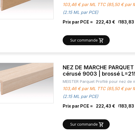
103,46 € par ML TTC (85,50 € par
(2.15 ML par PCE)
Prix par PCE =
222,43 €
183,83
Sur commande
NEZ DE MARCHE PARQUET C
cérusé 9003 | brossé L=2
MEISTER Parquet Profilé pour nez de
103,46 € par ML TTC (85,50 € par
(2.15 ML par PCE)
Prix par PCE =
222,43 €
183,83
Sur commande