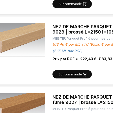
Sur commande
NEZ DE MARCHE PARQUET C
9023 | brossé L=2150 l=1
MEISTER Parquet Profilé pour nez de
103,46 € par ML TTC (85,50 € par
(2.15 ML par PCE)
Prix par PCE =
222,43 €
183,83
Sur commande
NEZ DE MARCHE PARQUET C
fumé 9027 | brossé L=215
MEISTER Parquet Profilé pour nez de