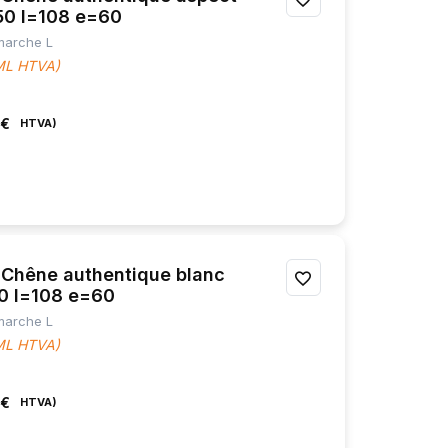
150 l=108 e=60
À
 marche L
 ML HTVA)
MES
FAVORIS
 €
hêne authentique blanc
AJOUTER
50 l=108 e=60
À
 marche L
 ML HTVA)
MES
FAVORIS
 €