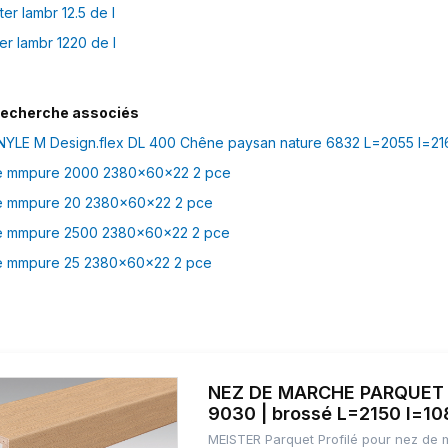
er lambr 12.5 de l
er lambr 1220 de l
recherche associés
YLE M Design.flex DL 400 Chêne paysan nature 6832 L=2055 l=216
le mmpure 2000 2380x60x22 2 pce
le mmpure 20 2380x60x22 2 pce
le mmpure 2500 2380x60x22 2 pce
le mmpure 25 2380x60x22 2 pce
NEZ DE MARCHE PARQUET 
9030 | brossé L=2150 l=1
MEISTER Parquet Profilé pour nez de