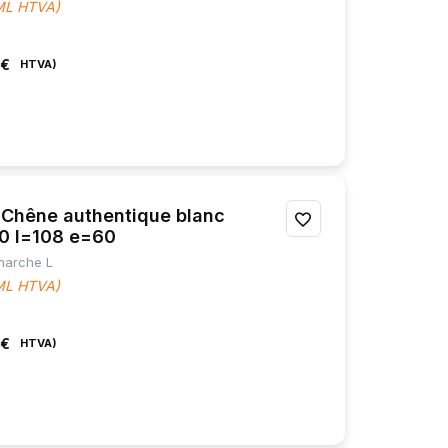
 ML HTVA)
MES
FAVORIS
 €
hêne authentique blanc
AJOUTER
50 l=108 e=60
À
 marche L
 ML HTVA)
MES
FAVORIS
 €