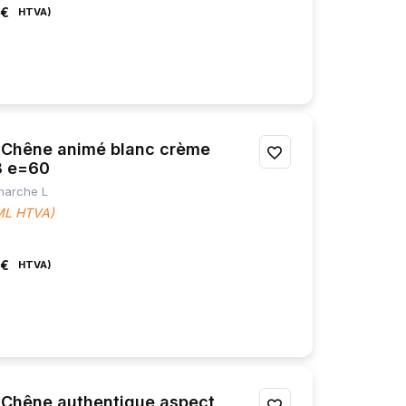
 €
Chêne animé blanc crème
AJOUTER
8 e=60
À
 marche L
 ML HTVA)
MES
FAVORIS
 €
hêne authentique aspect
AJOUTER