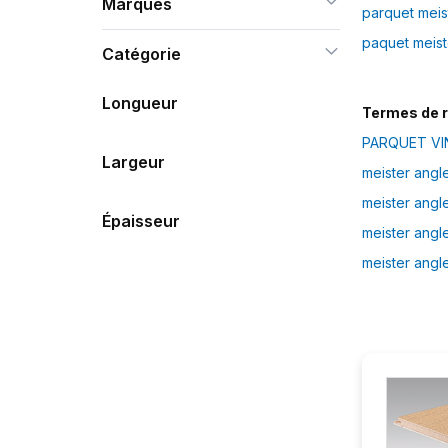
Marques
parquet meist
paquet meist
Catégorie
Longueur
Termes de 
PARQUET VIN
Largeur
meister ang
meister ang
Épaisseur
meister ang
meister ang