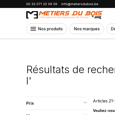
Accueil
Résultats de recherche pour : 'p
00 32 071 32 09 09
info@metiersdubois.be
Nos produits
Nos marques
D
Résultats de reche
l'
Articles
21
-
Prix
Vouliez-vou