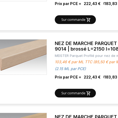
Prix par PCE =
222,43 €
183,83
Sur commande
NEZ DE MARCHE PARQUET 
9014 | brossé L=2150 l=10
MEISTER Parquet Profilé pour nez de
103,46 € par ML TTC (85,50 € par
(2.15 ML par PCE)
Prix par PCE =
222,43 €
183,83
Sur commande
NEZ DE MARCHE PARQUET C