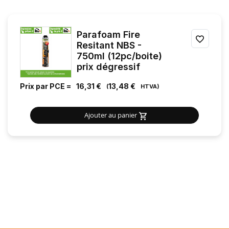
Parafoam Fire
AJOU
Resitant NBS -
750ml (12pc/boite)
À
prix dégressif
MES
Prix par PCE =
16,31 €
13,48 €
FAVOR
Ajouter au panier