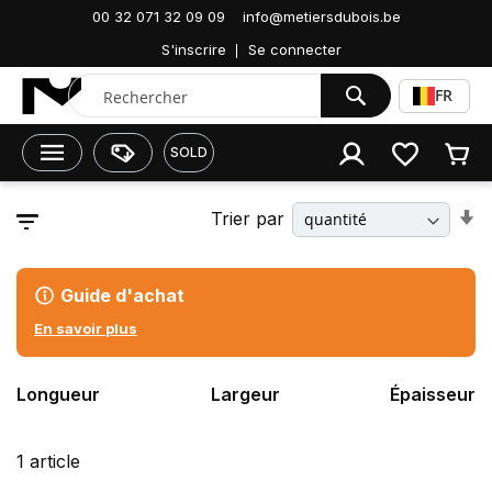
00 32 071 32 09 09
info@metiersdubois.be
Accueil
Colles, mousses & étanchéité
Mousses
Résistantes au feu
S'inscrire
Se connecter
Chercher
FR
SOLD
P
Trier par
rer
o
r
cr
Guide d'achat
En savoir plus
Longueur
Largeur
Épaisseur
1
article