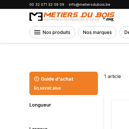
Accueil
Colles, mousses & étanchéité
00 32 071 32 09 09
info@metiersdubois.be
Nos produits
Nos marques
D
1
article
Guide d'achat
En savoir plus
Longueur