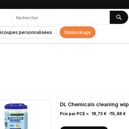
Produits nettoyants
Lingettes nettoyantes
Che
Chercher
écoupes personnalisées
Déstockage
DL Chemicals cleaning wipe
Prix par PCE =
18,73 €
15,48 €