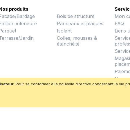
Nos produits
Servic
Facade/Bardage
Bois de structure
Mon c
Finition intérieure
Panneaux et plaques
FAQ
Parquet
Isolant
Liens u
Terrasse/Jardin
Colles, mousses &
Servic
étanchéité
profes
Servic
Magasin
placem
Paieme
Nos co
isateur.
Pour se conformer à la nouvelle directive concernant la vie 