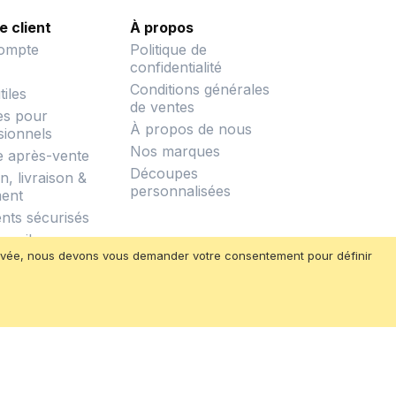
e client
À propos
ompte
Politique de
confidentialité
Conditions générales
tiles
de ventes
es pour
À propos de nous
sionnels
Nos marques
e après-vente
Découpes
, livraison &
personnalisées
ent
nts sécurisés
nseils
privée, nous devons vous demander votre consentement pour définir