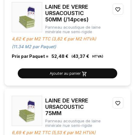
LAINE DE VERRE
AJOU
URSACOUSTIC
50MM (/14pces)
À
Panneau acoustique de laine
MES
minérale nue semi-rigide
4,62 € par M2 TTC (3,82 € par M2 HTVA)
FAVOR
(11.34 M2 par Paquet)
Prix par Paquet =
52,48 €
43,37 €
Ajouter au panier
LAINE DE VERRE
AJOU
URSACOUSTIC
75MM
À
Panneau acoustique de laine
MES
minérale nue semi-rigide
6,69 € par M2 TTC (5,53 € par M2 HTVA)
FAVOR