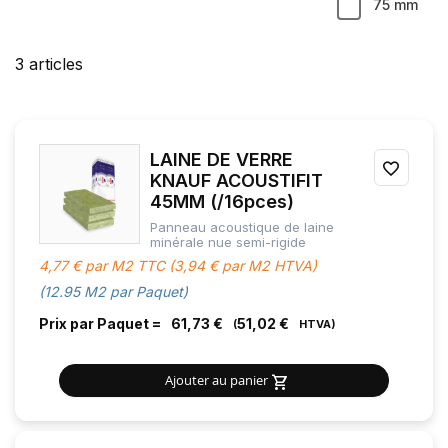
75 mm
3
articles
LAINE DE VERRE
AJOU
KNAUF ACOUSTIFIT
45MM (/16pces)
À
Panneau acoustique de laine
MES
minérale nue semi-rigide
4,77 € par M2 TTC (3,94 € par M2 HTVA)
FAVOR
(12.95 M2 par Paquet)
Prix par Paquet =
61,73 €
51,02 €
Ajouter au panier