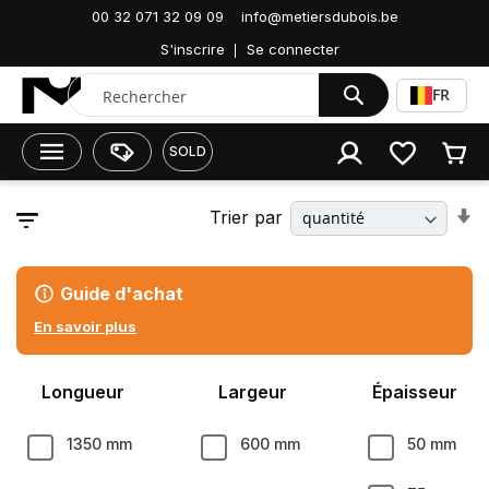
00 32 071 32 09 09
info@metiersdubois.be
Accueil
Isolant
Acoustique
S'inscrire
Se connecter
Chercher
FR
SOLD
P
Trier par
rer
o
r
cr
Guide d'achat
En savoir plus
Longueur
Largeur
Épaisseur
1350 mm
600 mm
50 mm