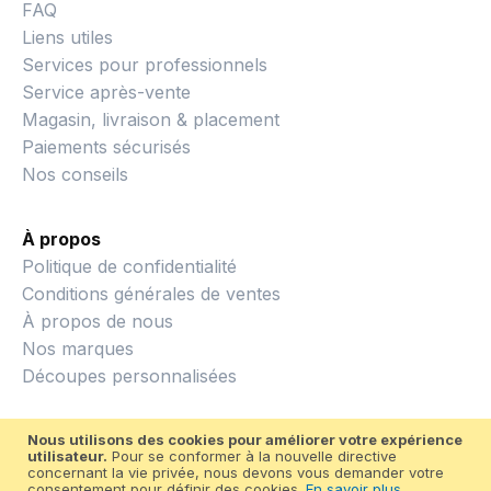
FAQ
Liens utiles
Services pour professionnels
Service après-vente
Magasin, livraison & placement
Paiements sécurisés
Nos conseils
À propos
Politique de confidentialité
Conditions générales de ventes
À propos de nous
Nos marques
Découpes personnalisées
Nous utilisons des cookies pour améliorer votre expérience
utilisateur.
Pour se conformer à la nouvelle directive
concernant la vie privée, nous devons vous demander votre
consentement pour définir des cookies.
En savoir plus
.