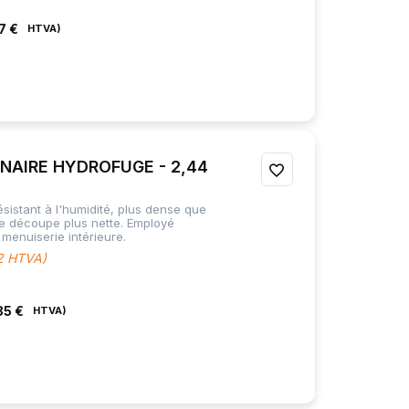
FAVORIS
7 €
NAIRE HYDROFUGE - 2,44
AJOUTER
À
sistant à l'humidité, plus dense que
ne découpe plus nette. Employé
MES
menuiserie intérieure.
M2 HTVA)
FAVORIS
85 €