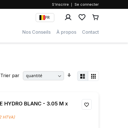
S'inscrire
Se connecter
rcher
FR
Nos Conseils
À propos
Contact
Afficher
Par
Trier par
Liste
Grille
en
ordre
croissant
 HYDRO BLANC - 3.05 M x
AJOUTER
À
M2 HTVA)
MES