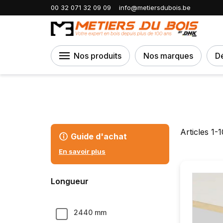
Accueil
Panneaux et plaques
MDF
00 32 071 32 09 09
info@metiersdubois.be
Nos produits
Nos marques
D
Articles
1
-
1
Guide d'achat
En savoir plus
Longueur
2440 mm