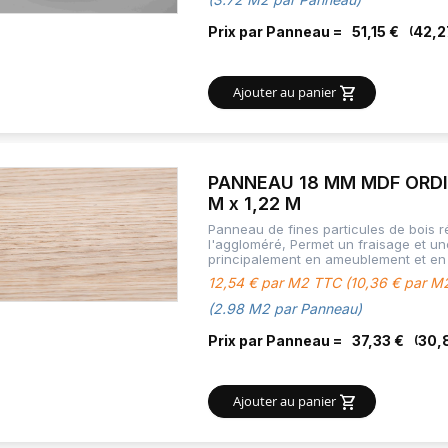
Prix par Panneau =
51,15 €
42,2
Ajouter au panier
PANNEAU 18 MM MDF ORDI
M x 1,22 M
Panneau de fines particules de bois ré
l'aggloméré, Permet un fraisage et u
principalement en ameublement et en 
12,54 € par M2 TTC (10,36 € par 
(2.98 M2 par Panneau)
Prix par Panneau =
37,33 €
30,
Ajouter au panier