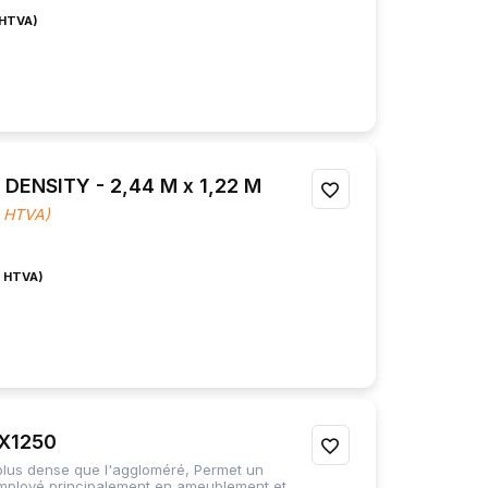
FAVORIS
DENSITY - 2,44 M x 1,22 M
AJOUTER
2 HTVA)
À
MES
FAVORIS
X1250
AJOUTER
 plus dense que l'aggloméré, Permet un
À
Employé principalement en ameublement et