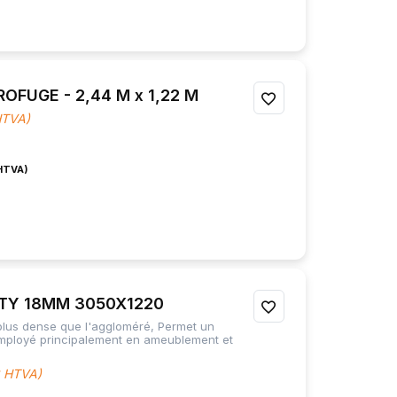
FUGE - 2,44 M x 1,22 M
AJOUTER
HTVA)
À
MES
FAVORIS
ITY 18MM 3050X1220
AJOUTER
 plus dense que l'aggloméré, Permet un
À
Employé principalement en ameublement et
MES
2 HTVA)