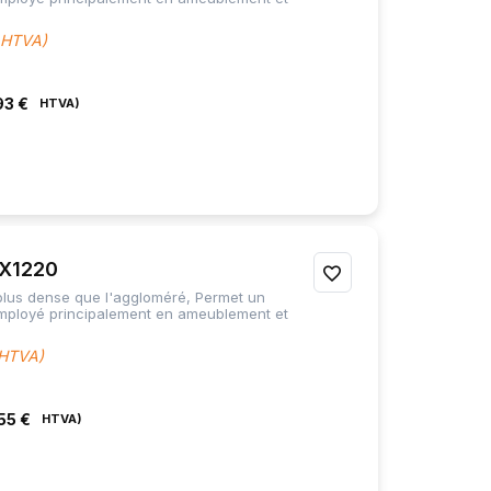
MES
 HTVA)
FAVORIS
93 €
X1220
AJOUTER
 plus dense que l'aggloméré, Permet un
À
Employé principalement en ameublement et
MES
 HTVA)
FAVORIS
55 €