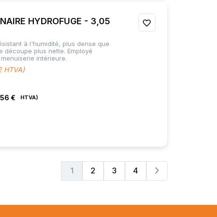
NAIRE HYDROFUGE - 3,05
AJOUTER
À
sistant à l'humidité, plus dense que
ne découpe plus nette. Employé
MES
menuiserie intérieure.
M2 HTVA)
FAVORIS
,56 €
Page
Page
Suivant
1
2
3
4
Vous lisez actuellement la page
Page
Page
Page