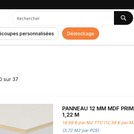
Che
Chercher
écoupes personnalisées
Déstockage
0
sur
37
PANNEAU 12 MM MDF PRIME
1,22 M
14,99 € par M2 TTC (12,39 € par 
(3.72 M2 par PCE)