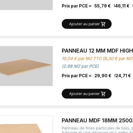
Prix par PCE =
55,79 €
46,11 €
Ajouter au panier
PANNEAU 12 MM MDF HIGH 
10,04 € par M2 TTC (8,30 € par M
(2.98 M2 par PCE)
Prix par PCE =
29,90 €
24,71 €
Ajouter au panier
PANNEAU MDF 18MM 2500
Panneau de fines particules de bois,
fraisage et une découpe plus nette. 