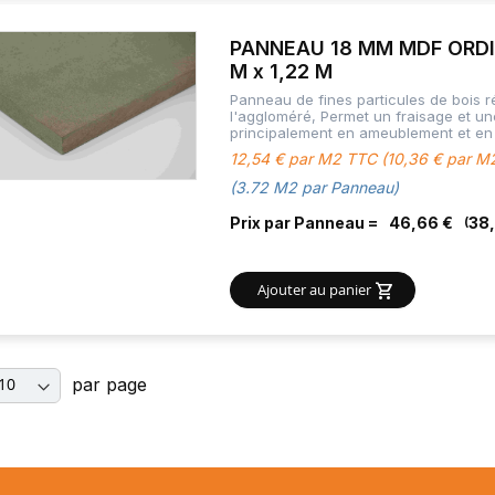
PANNEAU 18 MM MDF ORDI
M x 1,22 M
Panneau de fines particules de bois ré
l'aggloméré, Permet un fraisage et u
principalement en ameublement et en 
12,54 € par M2 TTC (10,36 € par 
(3.72 M2 par Panneau)
Prix par Panneau =
46,66 €
38
Ajouter au panier
par page