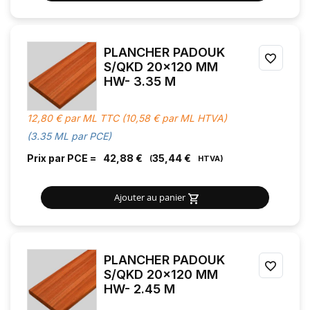
PLANCHER PADOUK
AJOU
S/QKD 20x120 MM
HW- 3.35 M
À
MES
12,80 € par ML TTC (10,58 € par ML HTVA)
FAVOR
(3.35 ML par PCE)
Prix par PCE =
42,88 €
35,44 €
Ajouter au panier
PLANCHER PADOUK
AJOU
S/QKD 20x120 MM
HW- 2.45 M
À