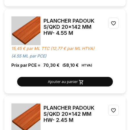
PLANCHER PADOUK
AJOU
S/QKD 20x142 MM
HW- 4.55 M
À
MES
15,45 € par ML TTC (12,77 € par ML HTVA)
FAVOR
(4.55 ML par PCE)
Prix par PCE =
70,30 €
58,10 €
Ajouter au panier
PLANCHER PADOUK
AJOU
S/QKD 20x142 MM
HW- 2.45 M
À