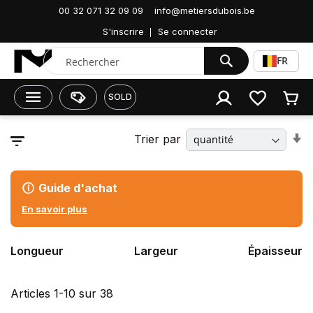
00 32 071 32 09 09
info@metiersdubois.be
Accueil
Terrasse/Jardin
Exotique
Padouk
S'inscrire
Se connecter
Chercher
FR
SOLD
P
Trier par
rer
o
r
cr
Guide d'achat
En savoir plus
Longueur
Largeur
Épaisseur
Articles
1
-
10
sur
38