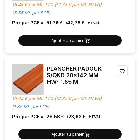
15,45 € par ML TTC (12,77 € par ML HTVA)
FAVOR
(3.35 ML par PCE)
Prix par PCE =
51,76 €
42,78 €
Ajouter au panier
PLANCHER PADOUK
AJOU
S/QKD 20x142 MM
HW- 1.85 M
À
MES
15,45 € par ML TTC (12,77 € par ML HTVA)
FAVOR
(1.85 ML par PCE)
Prix par PCE =
28,58 €
23,62 €
Ajouter au panier