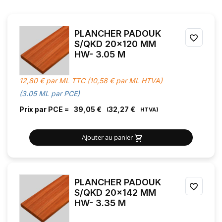
PLANCHER PADOUK
AJOU
S/QKD 20x120 MM
HW- 3.05 M
À
MES
12,80 € par ML TTC (10,58 € par ML HTVA)
FAVOR
(3.05 ML par PCE)
Prix par PCE =
39,05 €
32,27 €
Ajouter au panier
PLANCHER PADOUK
AJOU
S/QKD 20x142 MM
HW- 3.35 M
À
MES