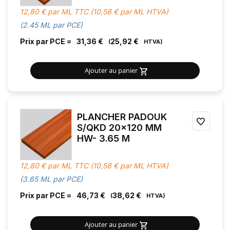
MES
12,80 € par ML TTC (10,58 € par ML HTVA)
FAVOR
(2.45 ML par PCE)
Prix par PCE =
31,36 €
25,92 €
Ajouter au panier
PLANCHER PADOUK
AJOU
S/QKD 20x120 MM
HW- 3.65 M
À
MES
12,80 € par ML TTC (10,58 € par ML HTVA)
FAVOR
(3.65 ML par PCE)
Prix par PCE =
46,73 €
38,62 €
Ajouter au panier