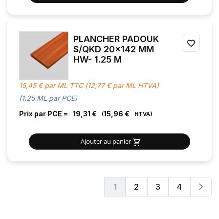
PLANCHER PADOUK
AJOU
S/QKD 20x142 MM
HW- 1.25 M
À
MES
15,45 € par ML TTC (12,77 € par ML HTVA)
FAVOR
(1.25 ML par PCE)
Prix par PCE =
19,31 €
15,96 €
Ajouter au panier
Page
Pag
Sui
1
2
3
4
Vous
Page
Page
Page
lisez
actuellement
la