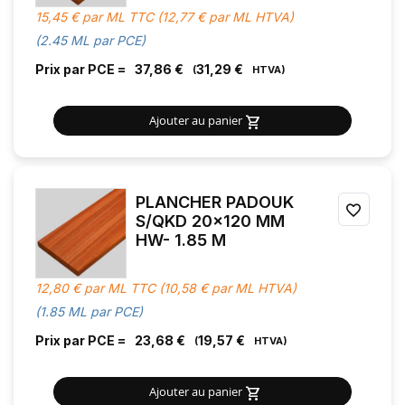
MES
15,45 € par ML TTC (12,77 € par ML HTVA)
FAVOR
(2.45 ML par PCE)
Prix par PCE =
37,86 €
31,29 €
Ajouter au panier
PLANCHER PADOUK
AJOU
S/QKD 20x120 MM
HW- 1.85 M
À
MES
12,80 € par ML TTC (10,58 € par ML HTVA)
FAVOR
(1.85 ML par PCE)
Prix par PCE =
23,68 €
19,57 €
Ajouter au panier