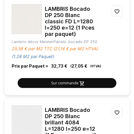
LAMBRIS Bocado
AJOU
DP 250 Blanc
classic FD L=1280
À
l=250 e=12 (1 Pces
MES
par paquet)
Lambris décor MeisterPanels. bocado DP 250
FAVOR
25,58 € par M2 TTC (21,14 € par M2 HTVA)
(1.28 M2 par Paquet)
Prix par Paquet =
32,73 €
27,05 €
Sur commande
LAMBRIS Bocado
AJOU
DP 250 Blanc
brillant 4084
À
L=1280 l=250 e=12
MES