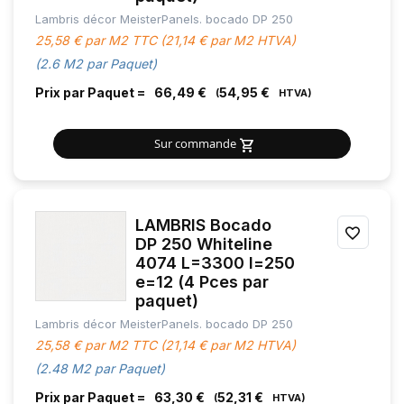
Lambris décor MeisterPanels. bocado DP 250
FAVOR
25,58 € par M2 TTC (21,14 € par M2 HTVA)
(2.6 M2 par Paquet)
Prix par Paquet =
66,49 €
54,95 €
Sur commande
LAMBRIS Bocado
AJOU
DP 250 Whiteline
4074 L=3300 l=250
À
e=12 (4 Pces par
MES
paquet)
Lambris décor MeisterPanels. bocado DP 250
FAVOR
25,58 € par M2 TTC (21,14 € par M2 HTVA)
(2.48 M2 par Paquet)
Prix par Paquet =
63,30 €
52,31 €