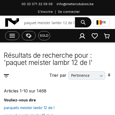
Accueil
00 32 071 32 09 09
info@metiersdubois.be
Résultats de recherche pour : 'paquet meister lambr
S'inscrire
Se connecter
12 de l'
Chercher
FR
SOLD
Résultats de recherche pour :
'paquet meister lambr 12 de l'
P
Trier par
rer
o
r
cr
Articles
1
-
10
sur
1468
Vouliez-vous dire
parquets meister lambr 12 de l