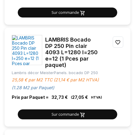
Sur commande
LAMBRIS Bocado
AJOU
DP 250 Pin clair
4093 L=1280 l=250
À
e=12 (1 Pces par
MES
paquet)
Lambris décor MeisterPanels. bocado DP 250
FAVOR
25,58 € par M2 TTC (21,14 € par M2 HTVA)
(1.28 M2 par Paquet)
Prix par Paquet =
32,73 €
27,05 €
Sur commande