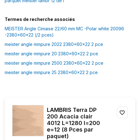
parquet meister lambr 12 de l
Termes de recherche associés
MEISTER Angle Cimaise 22/60 mm MC -Polar white 20096
-2380x60x22 (/2 pces)
meister angle mmpure 2022 2380x60x22 2 pce
meister angle mmpure 20 2380x60x22 2 pce
meister angle mmpure 2500 2380x60x22 2 pce
meister angle mmpure 25 2380x60x22 2 pce
LAMBRIS Terra DP
AJOU
200 Acacia clair
4012 L=1280 l=200
À
e=12 (8 Pces par
MES
paquet)