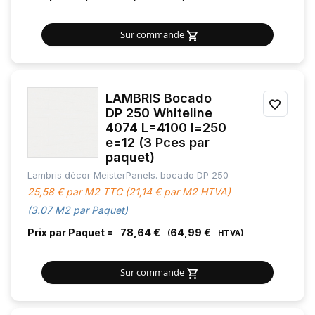
Sur commande
LAMBRIS Bocado
AJOU
DP 250 Whiteline
4074 L=4100 l=250
À
e=12 (3 Pces par
MES
paquet)
Lambris décor MeisterPanels. bocado DP 250
FAVOR
25,58 € par M2 TTC (21,14 € par M2 HTVA)
(3.07 M2 par Paquet)
Prix par Paquet =
78,64 €
64,99 €
Sur commande