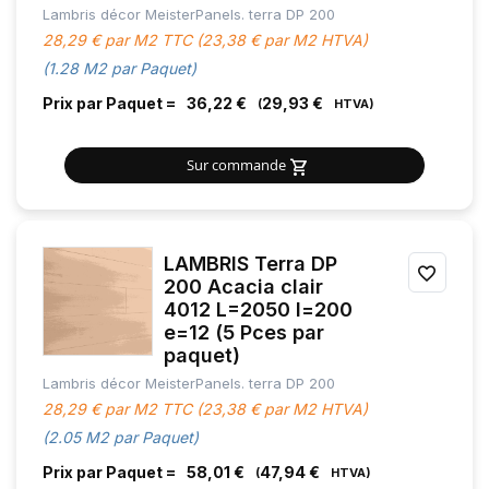
Lambris décor MeisterPanels. terra DP 200
FAVOR
28,29 € par M2 TTC (23,38 € par M2 HTVA)
(1.28 M2 par Paquet)
Prix par Paquet =
36,22 €
29,93 €
Sur commande
LAMBRIS Terra DP
AJOU
200 Acacia clair
4012 L=2050 l=200
À
e=12 (5 Pces par
MES
paquet)
Lambris décor MeisterPanels. terra DP 200
FAVOR
28,29 € par M2 TTC (23,38 € par M2 HTVA)
(2.05 M2 par Paquet)
Prix par Paquet =
58,01 €
47,94 €