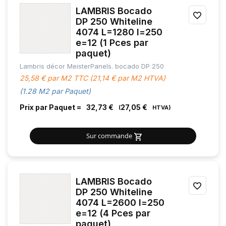
LAMBRIS Bocado
AJOU
DP 250 Whiteline
4074 L=1280 l=250
À
e=12 (1 Pces par
MES
paquet)
Lambris décor MeisterPanels. bocado DP 250
FAVOR
25,58 € par M2 TTC (21,14 € par M2 HTVA)
(1.28 M2 par Paquet)
Prix par Paquet =
32,73 €
27,05 €
Sur commande
LAMBRIS Bocado
AJOU
DP 250 Whiteline
4074 L=2600 l=250
À
e=12 (4 Pces par
MES
paquet)