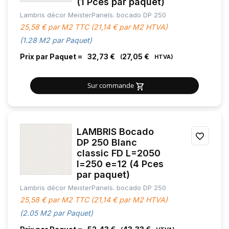
(1 Pces par paquet)
Lambris décor MeisterPanels. bocado DP 250
FAVOR
25,58 € par M2 TTC (21,14 € par M2 HTVA)
(1.28 M2 par Paquet)
Prix par Paquet =
32,73 €
27,05 €
Sur commande
LAMBRIS Bocado
AJOU
DP 250 Blanc
classic FD L=2050
À
l=250 e=12 (4 Pces
MES
par paquet)
Lambris décor MeisterPanels. bocado DP 250
FAVOR
25,58 € par M2 TTC (21,14 € par M2 HTVA)
(2.05 M2 par Paquet)