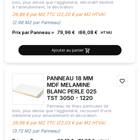
bois, plus dense que l'aggloméré, décoratif destiné
FAVOR
à l'ameublement, la décoration.
26,86 € par M2 TTC (22,20 € par M2 HTVA)
(2.98 M2 par Panneau)
Prix par Panneau =
79,96 €
66,08 €
Ajouter au panier
PANNEAU 18 MM
AJOU
MDF MELAMINE
BLANC PERLE 025
À
TST 3050 - 1220
MES
Panneau de fines particules de
bois, plus dense que l'aggloméré, recouvert d'une
FAVOR
mélamine pour ameublement et décoration.
26,66 € par M2 TTC (22,03 € par M2 HTVA)
(3.72 M2 par Panneau)