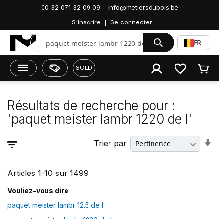
Accueil
00 32 071 32 09 09
info@metiersdubois.be
Résultats de recherche pour : 'paquet meister lambr
S'inscrire
Se connecter
1220 de l'
Chercher
FR
SOLD
Résultats de recherche pour :
'paquet meister lambr 1220 de l'
P
Trier par
rer
o
r
cr
Articles
1
-
10
sur
1499
Vouliez-vous dire
paquet meister lambr 12.5 de l