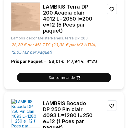
LAMBRIS Terra DP
AJOU
200 Acacia clair
4012 L=2050 l=200
À
e=12 (5 Pces par
MES
paquet)
Lambris décor MeisterPanels. terra DP 200
FAVOR
28,29 € par M2 TTC (23,38 € par M2 HTVA)
(2.05 M2 par Paquet)
Prix par Paquet =
58,01 €
47,94 €
Sur commande
LAMBRIS Bocado
AJOU
DP 250 Pin clair
4093 L=1280 l=250
À
e=12 (1 Pces par
MES
paquet)