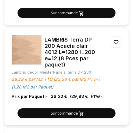
Sur commande
LAMBRIS Terra DP
AJOU
200 Acacia clair
4012 L=1280 l=200
À
e=12 (8 Pces par
MES
paquet)
Lambris décor MeisterPanels. terra DP 200
FAVOR
28,29 € par M2 TTC (23,38 € par M2 HTVA)
(1.28 M2 par Paquet)
Prix par Paquet =
36,22 €
29,93 €
Sur commande