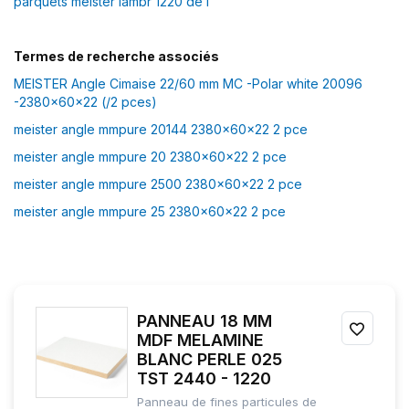
parquets meister lambr 1220 de l
Termes de recherche associés
MEISTER Angle Cimaise 22/60 mm MC -Polar white 20096
-2380x60x22 (/2 pces)
meister angle mmpure 20144 2380x60x22 2 pce
meister angle mmpure 20 2380x60x22 2 pce
meister angle mmpure 2500 2380x60x22 2 pce
meister angle mmpure 25 2380x60x22 2 pce
PANNEAU 18 MM
AJOU
MDF MELAMINE
BLANC PERLE 025
À
TST 2440 - 1220
MES
Panneau de fines particules de