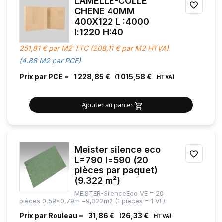
LAMELLE-COLLE
AJOU
CHENE 40MM
400X122 L :4000
À
l:1220 H:40
MES
251,81 € par M2 TTC (208,11 € par M2 HTVA)
FAVOR
(4.88 M2 par PCE)
Prix par PCE =
1 228,85 €
1 015,58 €
Ajouter au panier
Meister silence eco
AJOU
L=790 l=590 (20
pièces par paquet)
À
(9.322 m²)
MES
MEISTER-SilenceEco VE = 20
pièces 0,59x0,79m =9,322m2 (1 pièces = 1 VE)
FAVOR
Prix par Rouleau =
31,86 €
26,33 €