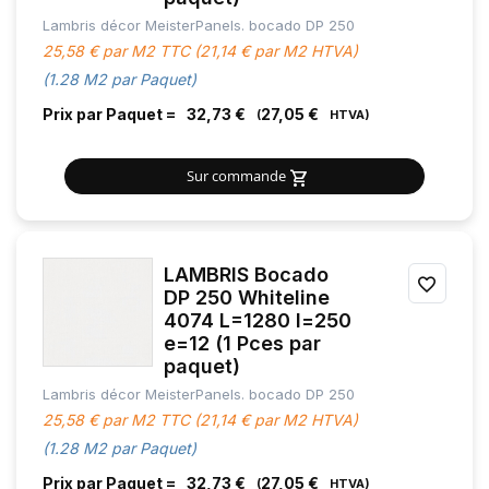
Lambris décor MeisterPanels. bocado DP 250
FAVOR
25,58 € par M2 TTC (21,14 € par M2 HTVA)
(1.28 M2 par Paquet)
Prix par Paquet =
32,73 €
27,05 €
Sur commande
LAMBRIS Bocado
AJOU
DP 250 Whiteline
4074 L=1280 l=250
À
e=12 (1 Pces par
MES
paquet)
Lambris décor MeisterPanels. bocado DP 250
FAVOR
25,58 € par M2 TTC (21,14 € par M2 HTVA)
(1.28 M2 par Paquet)
Prix par Paquet =
32,73 €
27,05 €