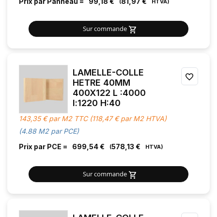
Prix par Panneau =
99,18 €
81,97 €
Sur commande
LAMELLE-COLLE
AJOU
HETRE 40MM
400X122 L :4000
À
l:1220 H:40
MES
143,35 € par M2 TTC (118,47 € par M2 HTVA)
FAVOR
(4.88 M2 par PCE)
Prix par PCE =
699,54 €
578,13 €
Sur commande