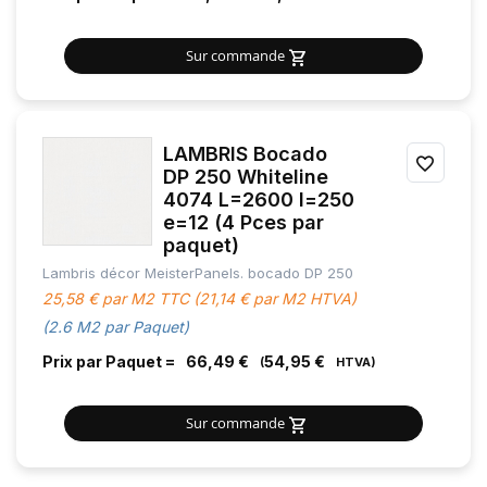
Sur commande
LAMBRIS Bocado
AJOU
DP 250 Whiteline
4074 L=2600 l=250
À
e=12 (4 Pces par
MES
paquet)
Lambris décor MeisterPanels. bocado DP 250
FAVOR
25,58 € par M2 TTC (21,14 € par M2 HTVA)
(2.6 M2 par Paquet)
Prix par Paquet =
66,49 €
54,95 €
Sur commande