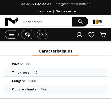
00 32 071 32 09 09
info@metiersdubois.be
Accueil
6981232222 PLINTHE 15MK PREPEINT BLANC
S'inscrire
Se connecter
Chercher
FR
SOLD
Caractéristiques
Caractéristiques
60
16
2380
Non