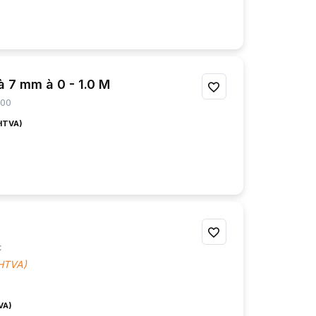
FAVORIS
 7 mm à 0 - 1.0 M
AJOUTER
100
À
MES
FAVORIS
AJOUTER
C
À
 HTVA)
MES
FAVORIS