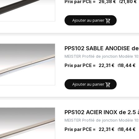
Prix par PCE =
26,38 €
21,80 €
Ajouter au panier
PPS102 SABLE ANODISE de 
MEISTER Profilé de jonction Modèle 10
Prix par PCE =
22,31 €
18,44 €
Ajouter au panier
PPS102 ACIER INOX de 2.5 
MEISTER Profilé de jonction Modèle 10
Prix par PCE =
22,31 €
18,44 €