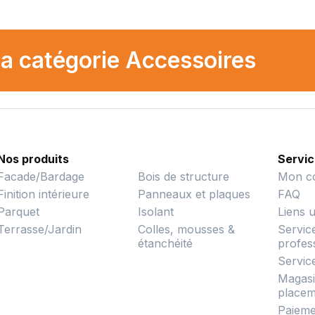
la catégorie Accessoires
Nos produits
Servic
Facade/Bardage
Bois de structure
Mon c
Finition intérieure
Panneaux et plaques
FAQ
Parquet
Isolant
Liens u
Terrasse/Jardin
Colles, mousses &
Servic
étanchéité
profes
Servic
Magasin
placem
Paieme