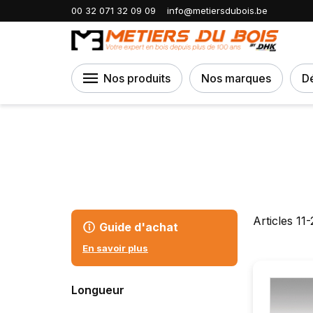
Accueil
Finition intérieure
Accessoir
00 32 071 32 09 09
info@metiersdubois.be
Nos produits
Nos marques
D
Articles
11
-
Guide d'achat
En savoir plus
Longueur