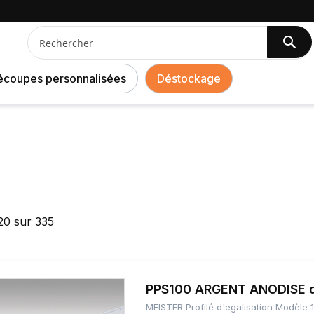
es
Che
Chercher
écoupes personnalisées
Déstockage
20
sur
335
PPS100 ARGENT ANODISE de
MEISTER Profilé d'egalisation Modèle 