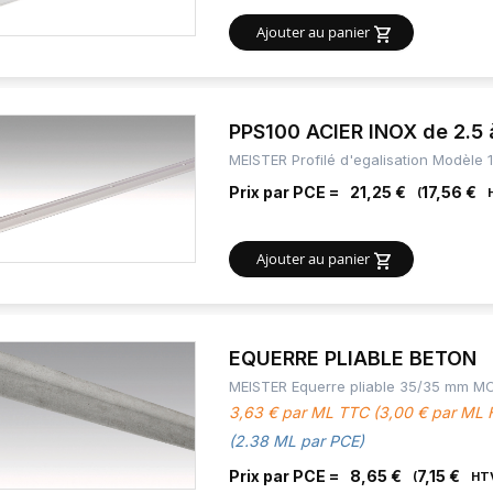
Ajouter au panier
PPS100 ACIER INOX de 2.5 à
MEISTER Profilé d'egalisation Modèle 
Prix par PCE =
21,25 €
17,56 €
Ajouter au panier
EQUERRE PLIABLE BETON
MEISTER Equerre pliable 35/35 mm M
3,63 € par ML TTC (3,00 € par ML
(2.38 ML par PCE)
Prix par PCE =
8,65 €
7,15 €