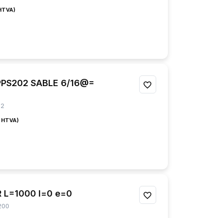
À
MES
FAVORIS
PPS202 SABLE 6/16@=
AJOUTER
À
02
MES
FAVORIS
 L=1000 l=0 e=0
AJOUTER
200
À