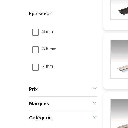
3000 mm
21 mm
Épaisseur
22 mm
3 mm
27 mm
3.5 mm
30 mm
7 mm
33 mm
12 mm
Prix
34 mm
15 mm
Marques
35 mm
Catégorie
16 mm