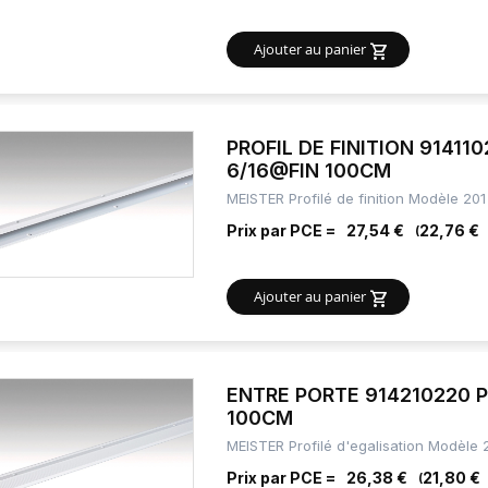
Ajouter au panier
PROFIL DE FINITION 91411
6/16@FIN 100CM
MEISTER Profilé de finition Modèle 201
Prix par PCE =
27,54 €
22,76 €
Ajouter au panier
ENTRE PORTE 914210220 
100CM
MEISTER Profilé d'egalisation Modèle 
Prix par PCE =
26,38 €
21,80 €