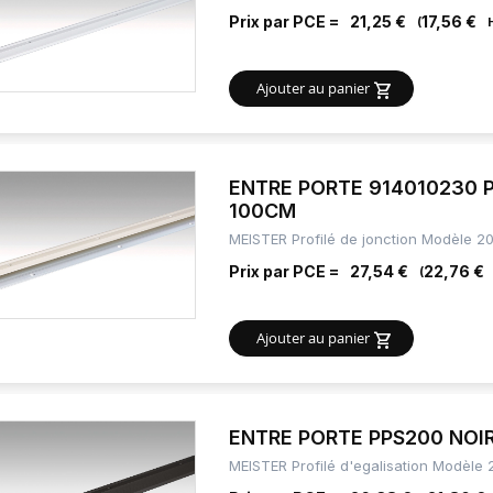
Prix par PCE =
21,25 €
17,56 €
Ajouter au panier
ENTRE PORTE 914010230 
100CM
MEISTER Profilé de jonction Modèle 2
Prix par PCE =
27,54 €
22,76 €
Ajouter au panier
ENTRE PORTE PPS200 NOIR
MEISTER Profilé d'egalisation Modèle 