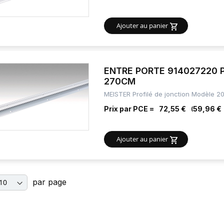
Ajouter au panier
ENTRE PORTE 914027220 
270CM
MEISTER Profilé de jonction Modèle 2
Prix par PCE =
72,55 €
59,96 €
Ajouter au panier
par page