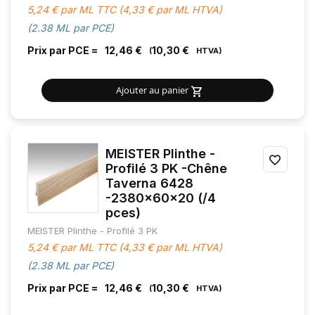
5,24 € par ML TTC (4,33 € par ML HTVA)
(2.38 ML par PCE)
Prix par PCE =
12,46 €
10,30 €
Ajouter au panier
MEISTER Plinthe -
AJOU
Profilé 3 PK -Chêne
Taverna 6428
À
-2380x60x20 (/4
MES
pces)
MEISTER Plinthe - Profilé 3 PK
FAVOR
5,24 € par ML TTC (4,33 € par ML HTVA)
(2.38 ML par PCE)
Prix par PCE =
12,46 €
10,30 €