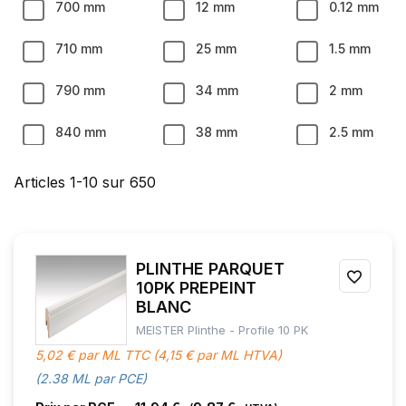
700 mm
12 mm
0.12 mm
710 mm
25 mm
1.5 mm
790 mm
34 mm
2 mm
840 mm
38 mm
2.5 mm
857 mm
40 mm
3 mm
Articles
1
-
10
sur
650
1000 mm
50 mm
5.5 mm
1187 mm
60 mm
6 mm
PLINTHE PARQUET
AJOU
10PK PREPEINT
1220 mm
70 mm
6.5 mm
BLANC
À
MEISTER Plinthe - Profile 10 PK
MES
1287 mm
80 mm
7 mm
5,02 € par ML TTC (4,15 € par ML HTVA)
FAVOR
(2.38 ML par PCE)
1288 mm
100 mm
8 mm