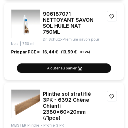
906187071
AJOU
NETTOYANT SAVON
SOL HUILE NAT
À
750ML
MES
Dr. Schutz-Premium savon pour
bois | 750 ml
FAVOR
Prix par PCE =
16,44 €
13,59 €
Ajouter au panier
Plinthe sol stratifié
AJOU
3PK - 6392 Chêne
Chianti -
À
2380x60x20mm
MES
(/1pce)
MEISTER Plinthe - Profilé 3 PK
FAVOR