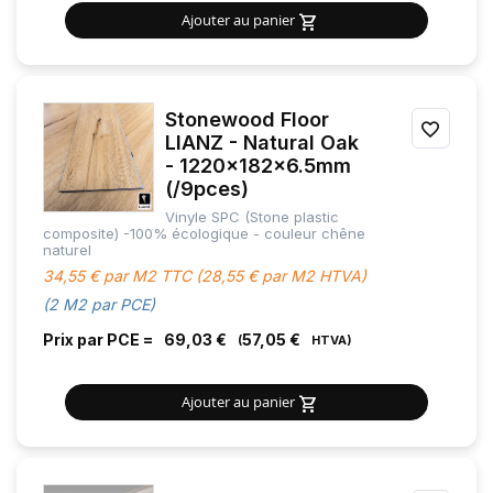
Ajouter au panier
Stonewood Floor
AJOU
LIANZ - Natural Oak
- 1220x182x6.5mm
À
(/9pces)
MES
Vinyle SPC (Stone plastic
composite) -100% écologique - couleur chêne
FAVOR
naturel
34,55 € par M2 TTC (28,55 € par M2 HTVA)
(2 M2 par PCE)
Prix par PCE =
69,03 €
57,05 €
Ajouter au panier