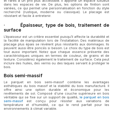
et rares à un prix plus accessible. Il apporte un espace luxueux
dans les espaces de vie. De plus, les options de finition sont
variées, ce qui permet une personnalisation en fonction du style
recherché (rustique, moderne ou classique). Le placage est
résistant et facile à entretenir.
· Épaisseur, type de bois, traitement de
surface
L’épaisseur est un critère essentiel puisqu’il affecte la durabilité et
la facilité de manipulation lors de l’installation. Des matériaux de
placage plus épais se révèlent plus résistants aux dommages. Ils
peuvent aussi être poncés si besoin. Le choix du type de bois est
tout aussi important. Notez que chaque essence présente des
caractéristiques uniques en termes de couleur, de grains et de
texture. Considérez également le traitement de surface. Cela peut
inclure des huiles, des vernis ou des laques servant à protéger le
bois.
Bois semi-massif
Le parquet en bois semi-massif combine les avantages
esthétiques du bois massif et la stabilité du bois manufacturé. Il
offre ainsi une option durable et économique pour les
revêtements de sol. Composé d'une couche supérieure en bois
véritable qui se fixe sur un support de qualité,
le parquet en bois
semi-massif
est conçu pour résister aux variations de
température et d'humidité, ce qui le rend parfait pour les
environnements à climat variable.