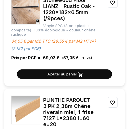
Stonewood Floor
AJOU
LIANZ - Rustic Oak -
13000 mm
220 mm
22 mm
1220x182x6.5mm
À
(/9pces)
25000 mm
244 mm
MES
Vinyle SPC (Stone plastic
composite) -100% écologique - couleur chêne
FAVOR
rustique
248 mm
34,55 € par M2 TTC (28,55 € par M2 HTVA)
(2 M2 par PCE)
255 mm
Prix par PCE =
69,03 €
57,05 €
270 mm
Ajouter au panier
320 mm
398 mm
PLINTHE PARQUET
590 mm
AJOU
3 PK 2,38m Chêne
riverain miel, 1 frise
À
1000 mm
7127 L=2380 l=60
MES
e=20
2000 mm