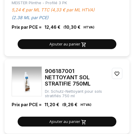
MEISTER Plinthe - Profilé 3 PK
FAVOR
5,24 € par ML TTC (4,33 € par ML HTVA)
(2.38 ML par PCE)
Prix par PCE =
12,46 €
10,30 €
Ajouter au panier
906187001
AJOU
NETTOYANT SOL
STRATIFIE 750ML
À
Dr. Schutz-Nettoyant pour sols
MES
stratifiés 750 ml
Prix par PCE =
11,20 €
9,26 €
FAVOR
Ajouter au panier